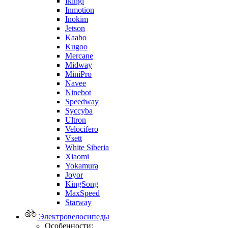
Ikingi
Inmotion
Inokim
Jetson
Kaabo
Kugoo
Mercane
Midway
MiniPro
Navee
Ninebot
Speedway
Syccyba
Ultron
Velocifero
Vsett
White Siberia
Xiaomi
Yokamura
Joyor
KingSong
MaxSpeed
Starway
Электровелосипеды
Особенности: