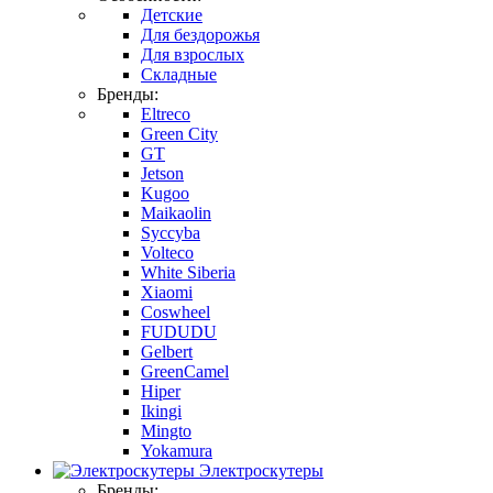
Детские
Для бездорожья
Для взрослых
Складные
Бренды:
Eltreco
Green City
GT
Jetson
Kugoo
Maikaolin
Syccyba
Volteco
White Siberia
Xiaomi
Coswheel
FUDUDU
Gelbert
GreenCamel
Hiper
Ikingi
Mingto
Yokamura
Электроскутеры
Бренды: