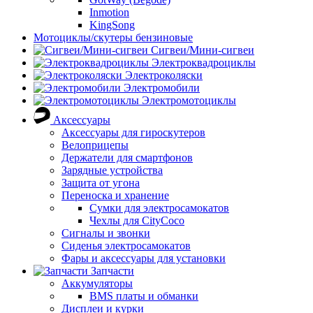
Inmotion
KingSong
Мотоциклы/скутеры бензиновые
Сигвеи/Мини-сигвеи
Электроквадроциклы
Электроколяски
Электромобили
Электромотоциклы
Аксессуары
Аксессуары для гироскутеров
Велоприцепы
Держатели для смартфонов
Зарядные устройства
Защита от угона
Переноска и хранение
Сумки для электросамокатов
Чехлы для CityCoco
Сигналы и звонки
Сиденья электросамокатов
Фары и аксессуары для установки
Запчасти
Аккумуляторы
BMS платы и обманки
Дисплеи и курки