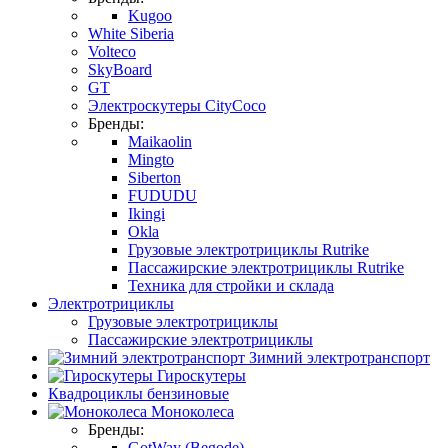
Kugoo
White Siberia
Volteco
SkyBoard
GT
Электроскутеры CityCoco
Бренды:
Maikaolin
Mingto
Siberton
FUDUDU
Ikingi
Okla
Грузовые электротрициклы Rutrike
Пассажирские электротрициклы Rutrike
Техника для стройки и склада
Электротрициклы
Грузовые электротрициклы
Пассажирские электротрициклы
Зимний электротранспорт
Гироскутеры
Квадроциклы бензиновые
Моноколеса
Бренды:
GotWay (Begode)