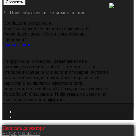
*
- Поля, обязательные для заполнения
Сообщение отправлено
Ваше сообщение успешно отправлено. В
ближайшее время с Вами свяжется наш
специалист
Закрыть окно
Информация о товарах, размещенная на
настоящем интернет-сайте, в том числе — в
отношении цены и/или наличия товаров, условий
и/или стоимости доставки, носит справочный
характер и не является офертой в силу
положений статей 435, 437 Гражданского кодекса
Российской Федерации. Информация на сайте не
является публичной офертой.
Написать директору
+7 (495) 00-44-717