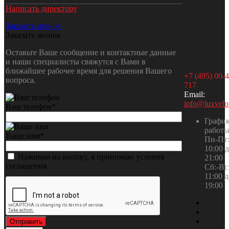
Написать директору
Заказать звонок
Заказать звонок
Оставьте Ваше сообщение и контактные данные
и наши специалисты свяжутся с Вами в
ближайшее рабочее время для решения Вашего
+7 (495) 00-4
вопроса.
717
Email:
info@luxvelo
Ваш телефон
*
Графи
работ
Ваше имя
*
Пн-Пт:
10:00 
Нажимая на кнопку, я принимаю условия
21:00
соглашения.
Сб:-Вс:
11:00 
19:00