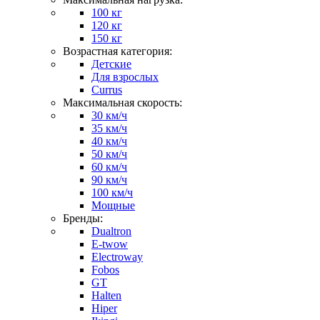
100 кг
120 кг
150 кг
Возрастная категория:
Детские
Для взрослых
Currus
Максимальная скорость:
30 км/ч
35 км/ч
40 км/ч
50 км/ч
60 км/ч
90 км/ч
100 км/ч
Мощные
Бренды:
Dualtron
E-twow
Electroway
Fobos
GT
Halten
Hiper