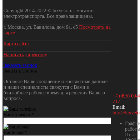
Copyright 2014-2022 © luxvelo.ru - магазин
электротранспорта. Все права защищены.
г. Москва, ул. Вавилова, дом 9а, с5
Посмотреть на
карте
Карта сайта
Написать директору
Заказать звонок
Заказать звонок
Оставьте Ваше сообщение и контактные данные
и наши специалисты свяжутся с Вами в
ближайшее рабочее время для решения Вашего
+7 (495) 00-4
вопроса.
717
Email:
info@luxvelo
Ваш телефон
*
Графи
работ
Ваше имя
*
Пн-Пт: