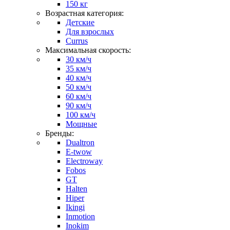
150 кг
Возрастная категория:
Детские
Для взрослых
Currus
Максимальная скорость:
30 км/ч
35 км/ч
40 км/ч
50 км/ч
60 км/ч
90 км/ч
100 км/ч
Мощные
Бренды:
Dualtron
E-twow
Electroway
Fobos
GT
Halten
Hiper
Ikingi
Inmotion
Inokim