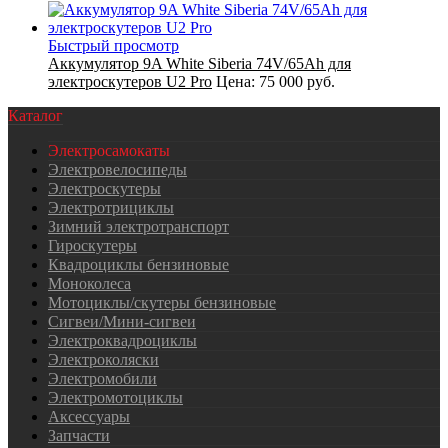
Быстрый просмотр
Аккумулятор 9A White Siberia 74V/65Ah для
электроскутеров U2 Pro
Цена:
75 000 руб.
Каталог
Электросамокаты
Электровелосипеды
Электроскутеры
Электротрициклы
Зимний электротранспорт
Гироскутеры
Квадроциклы бензиновые
Моноколеса
Мотоциклы/скутеры бензиновые
Сигвеи/Мини-сигвеи
Электроквадроциклы
Электроколяски
Электромобили
Электромотоциклы
Аксессуары
Запчасти