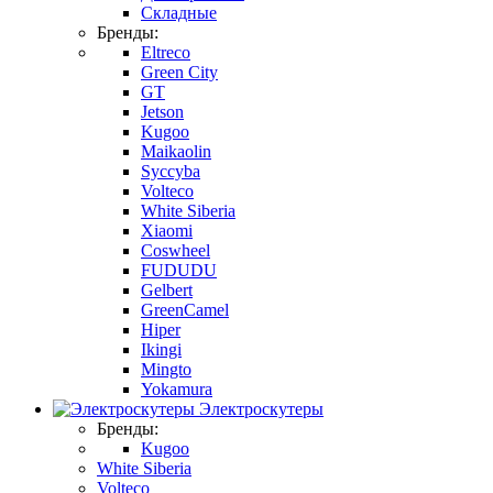
Складные
Бренды:
Eltreco
Green City
GT
Jetson
Kugoo
Maikaolin
Syccyba
Volteco
White Siberia
Xiaomi
Coswheel
FUDUDU
Gelbert
GreenCamel
Hiper
Ikingi
Mingto
Yokamura
Электроскутеры
Бренды:
Kugoo
White Siberia
Volteco