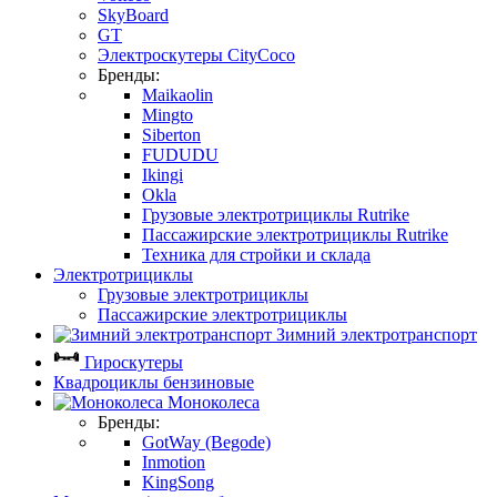
SkyBoard
GT
Электроскутеры CityCoco
Бренды:
Maikaolin
Mingto
Siberton
FUDUDU
Ikingi
Okla
Грузовые электротрициклы Rutrike
Пассажирские электротрициклы Rutrike
Техника для стройки и склада
Электротрициклы
Грузовые электротрициклы
Пассажирские электротрициклы
Зимний электротранспорт
Гироскутеры
Квадроциклы бензиновые
Моноколеса
Бренды:
GotWay (Begode)
Inmotion
KingSong