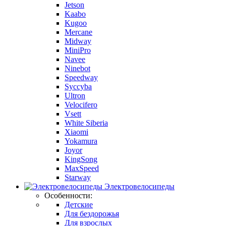
Jetson
Kaabo
Kugoo
Mercane
Midway
MiniPro
Navee
Ninebot
Speedway
Syccyba
Ultron
Velocifero
Vsett
White Siberia
Xiaomi
Yokamura
Joyor
KingSong
MaxSpeed
Starway
Электровелосипеды
Особенности:
Детские
Для бездорожья
Для взрослых