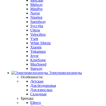
Mercane
Midway
MiniPro
Navee
Ninebot
Speedway
Syccyba
Ultron
Velocifero
Vsett
White Siberia
Xiaomi
Yokamura
Joyor
KingSong
MaxSpeed
Starway
Электровелосипеды
Особенности:
Детские
Для бездорожья
Для взрослых
Складные
Бренды:
Eltreco