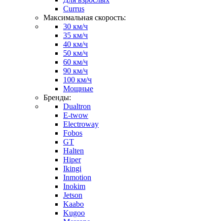
Currus
Максимальная скорость:
30 км/ч
35 км/ч
40 км/ч
50 км/ч
60 км/ч
90 км/ч
100 км/ч
Мощные
Бренды:
Dualtron
E-twow
Electroway
Fobos
GT
Halten
Hiper
Ikingi
Inmotion
Inokim
Jetson
Kaabo
Kugoo