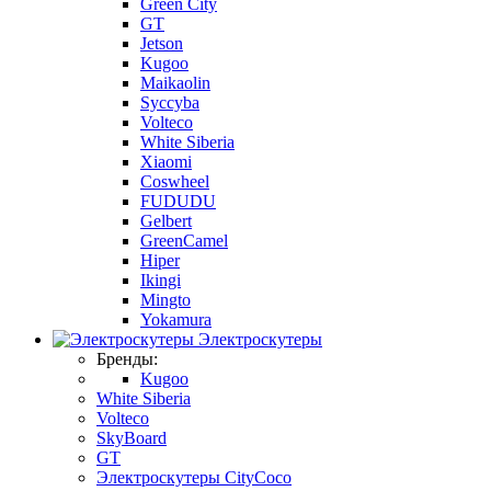
Green City
GT
Jetson
Kugoo
Maikaolin
Syccyba
Volteco
White Siberia
Xiaomi
Coswheel
FUDUDU
Gelbert
GreenCamel
Hiper
Ikingi
Mingto
Yokamura
Электроскутеры
Бренды:
Kugoo
White Siberia
Volteco
SkyBoard
GT
Электроскутеры CityCoco