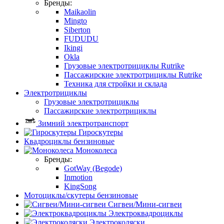
Бренды:
Maikaolin
Mingto
Siberton
FUDUDU
Ikingi
Okla
Грузовые электротрициклы Rutrike
Пассажирские электротрициклы Rutrike
Техника для стройки и склада
Электротрициклы
Грузовые электротрициклы
Пассажирские электротрициклы
Зимний электротранспорт
Гироскутеры
Квадроциклы бензиновые
Моноколеса
Бренды:
GotWay (Begode)
Inmotion
KingSong
Мотоциклы/скутеры бензиновые
Сигвеи/Мини-сигвеи
Электроквадроциклы
Электроколяски