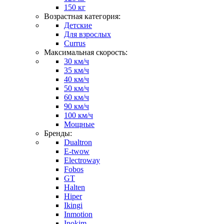
150 кг
Возрастная категория:
Детские
Для взрослых
Currus
Максимальная скорость:
30 км/ч
35 км/ч
40 км/ч
50 км/ч
60 км/ч
90 км/ч
100 км/ч
Мощные
Бренды:
Dualtron
E-twow
Electroway
Fobos
GT
Halten
Hiper
Ikingi
Inmotion
Inokim