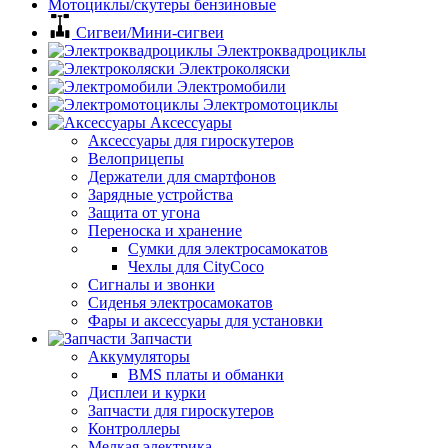
Мотоциклы/скутеры бензиновые
Сигвеи/Мини-сигвеи
Электроквадроциклы
Электроколяски
Электромобили
Электромотоциклы
Аксессуары
Аксессуары для гироскутеров
Велоприцепы
Держатели для смартфонов
Зарядные устройства
Защита от угона
Переноска и хранение
Сумки для электросамокатов
Чехлы для CityCoco
Сигналы и звонки
Сиденья электросамокатов
Фары и аксессуары для установки
Запчасти
Аккумуляторы
BMS платы и обманки
Дисплеи и курки
Запчасти для гироскутеров
Контроллеры
Мелкая электрика