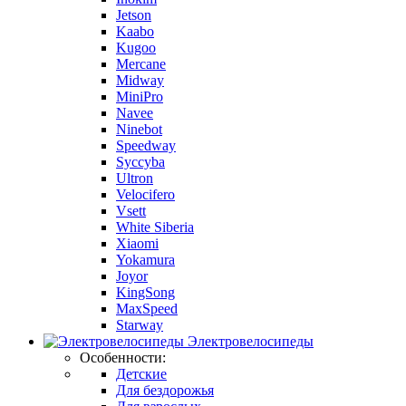
Jetson
Kaabo
Kugoo
Mercane
Midway
MiniPro
Navee
Ninebot
Speedway
Syccyba
Ultron
Velocifero
Vsett
White Siberia
Xiaomi
Yokamura
Joyor
KingSong
MaxSpeed
Starway
Электровелосипеды
Особенности:
Детские
Для бездорожья