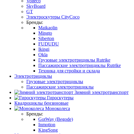
Volteco
SkyBoard
GT
Электроскутеры CityCoco
Бренды:
Maikaolin
Mingto
Siberton
FUDUDU
Ikingi
Okla
Грузовые электротрициклы Rutrike
Пассажирские электротрициклы Rutrike
Техника для стройки и склада
Электротрициклы
Грузовые электротрициклы
Пассажирские электротрициклы
Зимний электротранспорт
Гироскутеры
Квадроциклы бензиновые
Моноколеса
Бренды:
GotWay (Begode)
Inmotion
KingSong