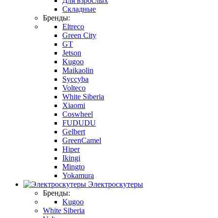
Для взрослых
Складные
Бренды:
Eltreco
Green City
GT
Jetson
Kugoo
Maikaolin
Syccyba
Volteco
White Siberia
Xiaomi
Coswheel
FUDUDU
Gelbert
GreenCamel
Hiper
Ikingi
Mingto
Yokamura
Электроскутеры
Бренды:
Kugoo
White Siberia