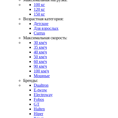
100 кг
120 кг
150 кг
Возрастная категория:
Детские
Для взрослых
Currus
Максимальная скорость:
30 км/ч
35 км/ч
40 км/ч
50 км/ч
60 км/ч
90 км/ч
100 км/ч
Мощные
Бренды:
Dualtron
E-twow
Electroway
Fobos
GT
Halten
Hiper