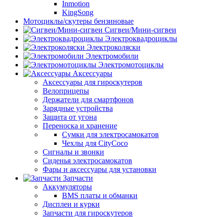
Inmotion
KingSong
Мотоциклы/скутеры бензиновые
Сигвеи/Мини-сигвеи
Электроквадроциклы
Электроколяски
Электромобили
Электромотоциклы
Аксессуары
Аксессуары для гироскутеров
Велоприцепы
Держатели для смартфонов
Зарядные устройства
Защита от угона
Переноска и хранение
Сумки для электросамокатов
Чехлы для CityCoco
Сигналы и звонки
Сиденья электросамокатов
Фары и аксессуары для установки
Запчасти
Аккумуляторы
BMS платы и обманки
Дисплеи и курки
Запчасти для гироскутеров