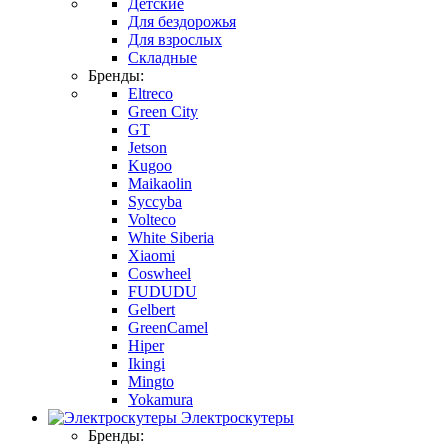
Детские
Для бездорожья
Для взрослых
Складные
Бренды:
Eltreco
Green City
GT
Jetson
Kugoo
Maikaolin
Syccyba
Volteco
White Siberia
Xiaomi
Coswheel
FUDUDU
Gelbert
GreenCamel
Hiper
Ikingi
Mingto
Yokamura
Электроскутеры
Бренды: