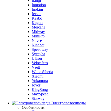
Ikingi
Inmotion
Inokim
Jetson
Kaabo
Kugoo
Mercane
Midway
MiniPro
Navee
Ninebot
Speedway
Syccyba
Ultron
Velocifero
Vsett
White Siberia
Xiaomi
Yokamura
Joyor
KingSong
MaxSpeed
Starway
Электровелосипеды
Особенности: