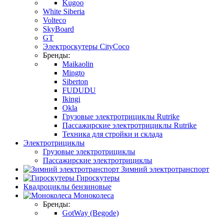
Kugoo
White Siberia
Volteco
SkyBoard
GT
Электроскутеры CityCoco
Бренды:
Maikaolin
Mingto
Siberton
FUDUDU
Ikingi
Okla
Грузовые электротрициклы Rutrike
Пассажирские электротрициклы Rutrike
Техника для стройки и склада
Электротрициклы
Грузовые электротрициклы
Пассажирские электротрициклы
Зимний электротранспорт
Гироскутеры
Квадроциклы бензиновые
Моноколеса
Бренды:
GotWay (Begode)