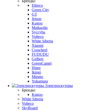
Бренды:
Eltreco
Green City
GT
Jetson
Kugoo
Maikaolin
Syccyba
Volteco
White Siberia
Xiaomi
Coswheel
FUDUDU
Gelbert
GreenCamel
Hiper
Ikingi
Mingto
Yokamura
Электроскутеры
Бренды:
Kugoo
White Siberia
Volteco
SkyBoard