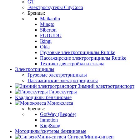
GT
Электроскутеры CityCoco
Бренды:
Maikaolin
Mingto
Siberton
FUDUDU
Ikingi
Okla
Грузовые электротрициклы Rutrike
Пассажирские электротрициклы Rutrike
Техника для стройки и склада
Электротрициклы
Грузовые электротрициклы
Пассажирские электротрициклы
Зимний электротранспорт
Гироскутеры
Квадроциклы бензиновые
Моноколеса
Бренды:
GotWay (Begode)
Inmotion
KingSong
Мотоциклы/скутеры бензиновые
Сигвеи/Мини-сигвеи