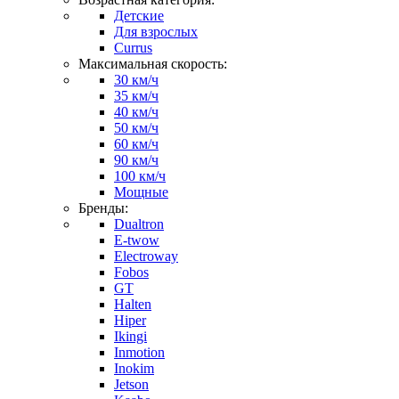
Детские
Для взрослых
Currus
Максимальная скорость:
30 км/ч
35 км/ч
40 км/ч
50 км/ч
60 км/ч
90 км/ч
100 км/ч
Мощные
Бренды:
Dualtron
E-twow
Electroway
Fobos
GT
Halten
Hiper
Ikingi
Inmotion
Inokim
Jetson