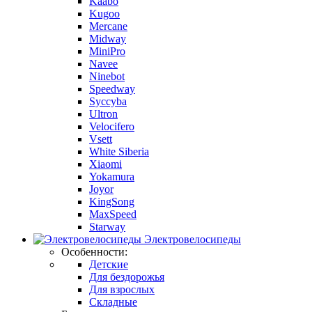
Kaabo
Kugoo
Mercane
Midway
MiniPro
Navee
Ninebot
Speedway
Syccyba
Ultron
Velocifero
Vsett
White Siberia
Xiaomi
Yokamura
Joyor
KingSong
MaxSpeed
Starway
Электровелосипеды
Особенности:
Детские
Для бездорожья
Для взрослых
Складные