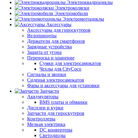
Электроквадроциклы
Электроколяски
Электромобили
Электромотоциклы
Аксессуары
Аксессуары для гироскутеров
Велоприцепы
Держатели для смартфонов
Зарядные устройства
Защита от угона
Переноска и хранение
Сумки для электросамокатов
Чехлы для CityCoco
Сигналы и звонки
Сиденья электросамокатов
Фары и аксессуары для установки
Запчасти
Аккумуляторы
BMS платы и обманки
Дисплеи и курки
Запчасти для гироскутеров
Контроллеры
Мелкая электрика
DC конвертеры
Светодиоды