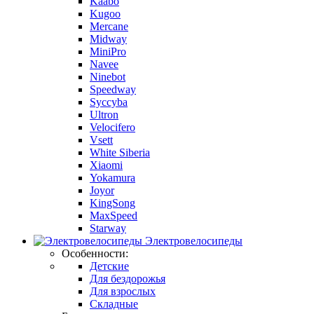
Kaabo
Kugoo
Mercane
Midway
MiniPro
Navee
Ninebot
Speedway
Syccyba
Ultron
Velocifero
Vsett
White Siberia
Xiaomi
Yokamura
Joyor
KingSong
MaxSpeed
Starway
Электровелосипеды
Особенности:
Детские
Для бездорожья
Для взрослых
Складные