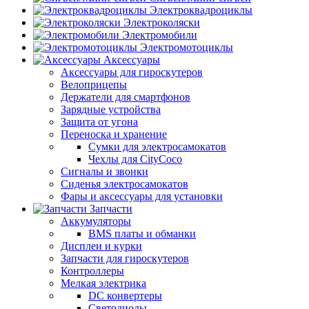
Электроквадроциклы
Электроколяски
Электромобили
Электромотоциклы
Аксессуары
Аксессуары для гироскутеров
Велоприцепы
Держатели для смартфонов
Зарядные устройства
Защита от угона
Переноска и хранение
Сумки для электросамокатов
Чехлы для CityCoco
Сигналы и звонки
Сиденья электросамокатов
Фары и аксессуары для установки
Запчасти
Аккумуляторы
BMS платы и обманки
Дисплеи и курки
Запчасти для гироскутеров
Контроллеры
Мелкая электрика
DC конвертеры
Светодиоды