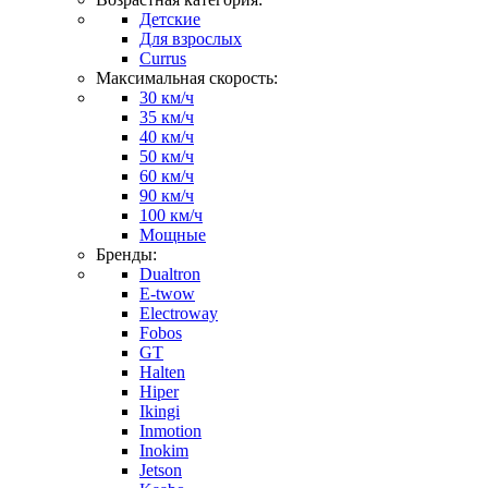
Детские
Для взрослых
Currus
Максимальная скорость:
30 км/ч
35 км/ч
40 км/ч
50 км/ч
60 км/ч
90 км/ч
100 км/ч
Мощные
Бренды:
Dualtron
E-twow
Electroway
Fobos
GT
Halten
Hiper
Ikingi
Inmotion
Inokim
Jetson