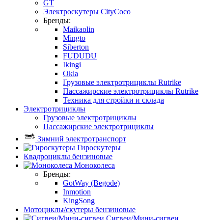
GT
Электроскутеры CityCoco
Бренды:
Maikaolin
Mingto
Siberton
FUDUDU
Ikingi
Okla
Грузовые электротрициклы Rutrike
Пассажирские электротрициклы Rutrike
Техника для стройки и склада
Электротрициклы
Грузовые электротрициклы
Пассажирские электротрициклы
Зимний электротранспорт
Гироскутеры
Квадроциклы бензиновые
Моноколеса
Бренды:
GotWay (Begode)
Inmotion
KingSong
Мотоциклы/скутеры бензиновые
Сигвеи/Мини-сигвеи