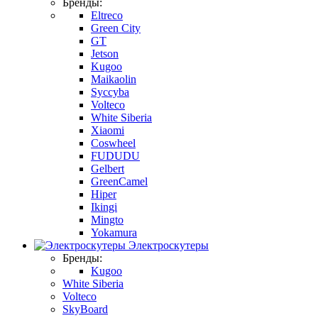
Бренды:
Eltreco
Green City
GT
Jetson
Kugoo
Maikaolin
Syccyba
Volteco
White Siberia
Xiaomi
Coswheel
FUDUDU
Gelbert
GreenCamel
Hiper
Ikingi
Mingto
Yokamura
Электроскутеры
Бренды:
Kugoo
White Siberia
Volteco
SkyBoard