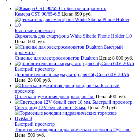
Быстрый просмотр
Камера CST 90/65-6.5
Цена:
690 руб.
Быстрый просмотр
Держатель для смартфона White Siberia Phone Holder 1.0
Цена:
600 руб.
Быстрый
просмотр
Сиденье для электросамокатов Dualtron
Цена:
8 000 руб.
Быстрый просмотр
Дополнительный аккумулятор для CityCoco 60V 20Ah
Цена:
28 000 руб.
Быстрый
просмотр
Оплетка пружинная для проводов 1м.
Цена:
400 руб.
Быстрый просмотр
Светодиод 12V белый свет 18 мм.
Цена:
250 руб.
Быстрый просмотр
Тормозные колодки гидравлических тормозов Dyisland
Цена:
500 руб.