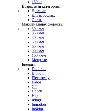
150 кг
Возрастная категория:
Детские
Для взрослых
Currus
Максимальная скорость:
30 км/ч
35 км/ч
40 км/ч
50 км/ч
60 км/ч
90 км/ч
100 км/ч
Мощные
Бренды:
Dualtron
E-twow
Electroway
Fobos
GT
Halten
Hiper
Ikingi
Inmotion
Inokim