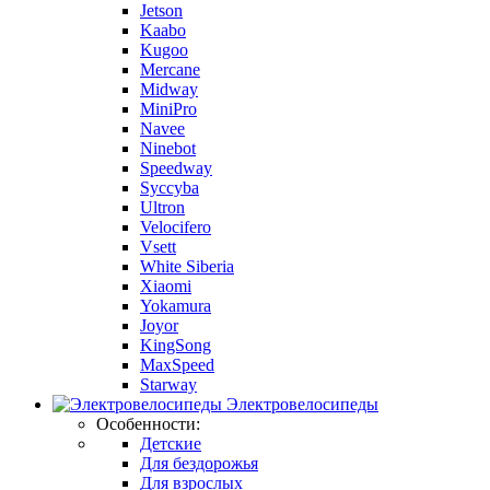
Jetson
Kaabo
Kugoo
Mercane
Midway
MiniPro
Navee
Ninebot
Speedway
Syccyba
Ultron
Velocifero
Vsett
White Siberia
Xiaomi
Yokamura
Joyor
KingSong
MaxSpeed
Starway
Электровелосипеды
Особенности:
Детские
Для бездорожья
Для взрослых