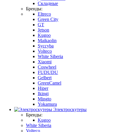
Складные
Бренды:
Eltreco
Green City
GT
Jetson
Kugoo
Maikaolin
Syccyba
Volteco
White Siberia
Xiaomi
Coswheel
FUDUDU
Gelbert
GreenCamel
Hiper
Ikingi
Mingto
Yokamura
Электроскутеры
Бренды:
Kugoo
White Siberia
Volteco