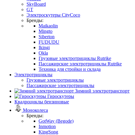
SkyBoard
GT
Электроскутеры CityCoco
Бренды:
Maikaolin
Mingto
Siberton
FUDUDU
Ikingi
Okla
Грузовые электротрициклы Rutrike
Пассажирские электротрициклы Rutrike
Техника для стройки и склада
Электротрициклы
Грузовые электротрициклы
Пассажирские электротрициклы
Зимний электротранспорт
Гироскутеры
Квадроциклы бензиновые
Моноколеса
Бренды:
GotWay (Begode)
Inmotion
KingSong