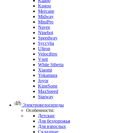
Kaabo
Kugoo
Mercane
Midway
MiniPro
Navee
Ninebot
Speedway
Syccyba
Ultron
Velocifero
Vsett
White Siberia
Xiaomi
Yokamura
Joyor
KingSong
MaxSpeed
Starway
Электровелосипеды
Особенности:
Детские
Для бездорожья
Для взрослых
Складные