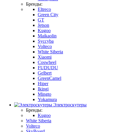
Бренды:
Eltreco
Green City
GT
Jetson
Kugoo
Maikaolin
Syccyba
Volteco
White Siberia
Xiaomi
Coswheel
FUDUDU
Gelbert
GreenCamel
Hiper
Ikingi
Mingto
Yokamura
Электроскутеры
Бренды:
Kugoo
White Siberia
Volteco
SkyBoard