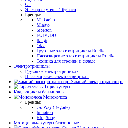
GT
Электроскутеры CityCoco
Бренды:
Maikaolin
Mingto
Siberton
FUDUDU
Ikingi
Okla
Грузовые электротрициклы Rutrike
Пассажирские электротрициклы Rutrike
Техника для стройки и склада
Электротрициклы
Грузовые электротрициклы
Пассажирские электротрициклы
Зимний электротранспорт
Гироскутеры
Квадроциклы бензиновые
Моноколеса
Бренды:
GotWay (Begode)
Inmotion
KingSong
Мотоциклы/скутеры бензиновые
Сигвеи/Мини-сигвеи