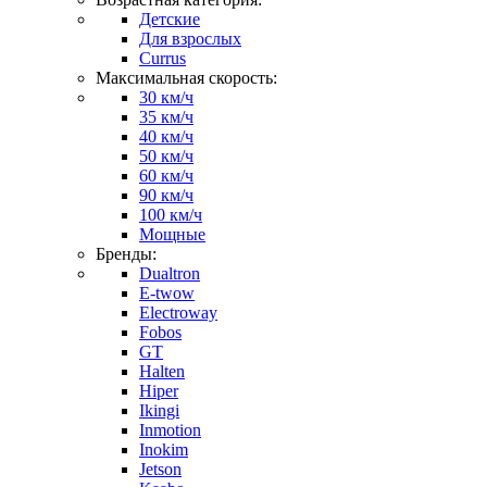
Детские
Для взрослых
Currus
Максимальная скорость:
30 км/ч
35 км/ч
40 км/ч
50 км/ч
60 км/ч
90 км/ч
100 км/ч
Мощные
Бренды:
Dualtron
E-twow
Electroway
Fobos
GT
Halten
Hiper
Ikingi
Inmotion
Inokim
Jetson