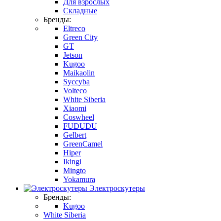
Для взрослых
Складные
Бренды:
Eltreco
Green City
GT
Jetson
Kugoo
Maikaolin
Syccyba
Volteco
White Siberia
Xiaomi
Coswheel
FUDUDU
Gelbert
GreenCamel
Hiper
Ikingi
Mingto
Yokamura
Электроскутеры
Бренды:
Kugoo
White Siberia