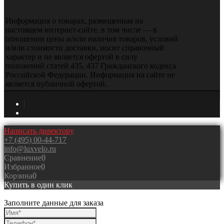
Информация о товарах, размещенная на
настоящем интернет-сайте, в том числе — в
отношении цены и/или наличия товаров, условий
и/или стоимости доставки, носит справочный
характер и не является офертой в силу
положений статей 435, 437 Гражданского кодекса
Российской Федерации. Информация на сайте не
является публичной офертой.
Написать директору
+7 (495) 00-44-717
info@luxvelo.ru
Сравнение
0
Избранное
0
Корзина
0
Купить в один клик
Заполните данные для заказа