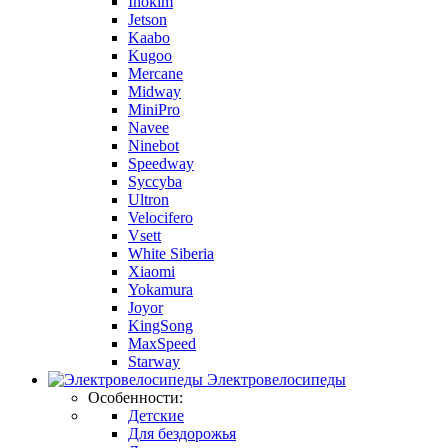
Inokim
Jetson
Kaabo
Kugoo
Mercane
Midway
MiniPro
Navee
Ninebot
Speedway
Syccyba
Ultron
Velocifero
Vsett
White Siberia
Xiaomi
Yokamura
Joyor
KingSong
MaxSpeed
Starway
Электровелосипеды
Особенности:
Детские
Для бездорожья