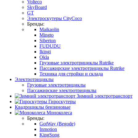
Volteco
SkyBoard
GT
Электроскутеры CityCoco
Бренды:
Maikaolin
Mingto
Siberton
FUDUDU
Ikingi
Okla
Грузовые электротрициклы Rutrike
Пассажирские электротрициклы Rutrike
Техника для стройки и склада
Электротрициклы
Грузовые электротрициклы
Пассажирские электротрициклы
Зимний электротранспорт
Гироскутеры
Квадроциклы бензиновые
Моноколеса
Бренды:
GotWay (Begode)
Inmotion
KingSong