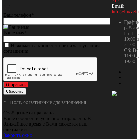
717
Email:
info@luxvelo
Ваш телефон
*
Графи
работ
Ваше имя
*
Пн-Пт:
10:00 
21:00
Нажимая на кнопку, я принимаю условия
Сб:-Вс:
соглашения.
11:00 
19:00
*
- Поля, обязательные для заполнения
Сообщение отправлено
Ваше сообщение успешно отправлено. В
ближайшее время с Вами свяжется наш
специалист
Закрыть окно