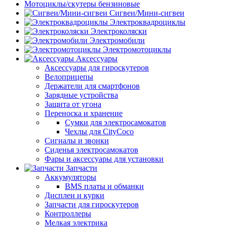
Мотоциклы/скутеры бензиновые
Сигвеи/Мини-сигвеи
Электроквадроциклы
Электроколяски
Электромобили
Электромотоциклы
Аксессуары
Аксессуары для гироскутеров
Велоприцепы
Держатели для смартфонов
Зарядные устройства
Защита от угона
Переноска и хранение
Сумки для электросамокатов
Чехлы для CityCoco
Сигналы и звонки
Сиденья электросамокатов
Фары и аксессуары для установки
Запчасти
Аккумуляторы
BMS платы и обманки
Дисплеи и курки
Запчасти для гироскутеров
Контроллеры
Мелкая электрика