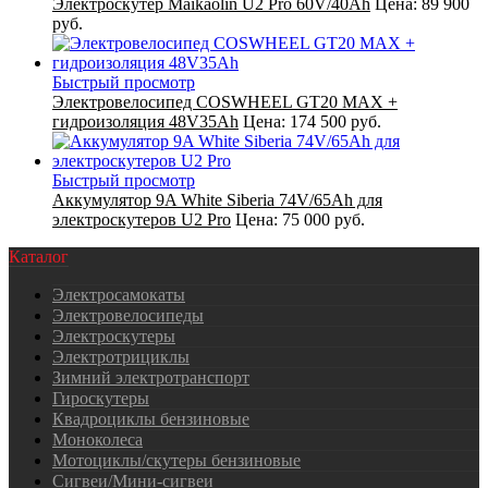
Электроскутер Maikaolin U2 Pro 60V/40Ah
Цена:
89 900
руб.
Быстрый просмотр
Электровелосипед COSWHEEL GT20 MAX +
гидроизоляция 48V35Ah
Цена:
174 500 руб.
Быстрый просмотр
Аккумулятор 9A White Siberia 74V/65Ah для
электроскутеров U2 Pro
Цена:
75 000 руб.
Каталог
Электросамокаты
Электровелосипеды
Электроскутеры
Электротрициклы
Зимний электротранспорт
Гироскутеры
Квадроциклы бензиновые
Моноколеса
Мотоциклы/скутеры бензиновые
Сигвеи/Мини-сигвеи