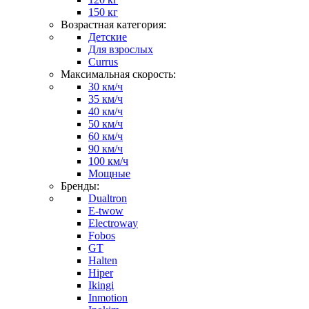
150 кг
Возрастная категория:
Детские
Для взрослых
Currus
Максимальная скорость:
30 км/ч
35 км/ч
40 км/ч
50 км/ч
60 км/ч
90 км/ч
100 км/ч
Мощные
Бренды:
Dualtron
E-twow
Electroway
Fobos
GT
Halten
Hiper
Ikingi
Inmotion