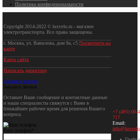
Политика конфиденциальности
Copyright 2014-2022 © luxvelo.ru - магазин
электротранспорта. Все права защищены.
г. Москва, ул. Вавилова, дом 9а, с5
Посмотреть на
карте
Карта сайта
Написать директору
Заказать звонок
Заказать звонок
Оставьте Ваше сообщение и контактные данные
и наши специалисты свяжутся с Вами в
ближайшее рабочее время для решения Вашего
+7 (495) 00-4
вопроса.
717
Email:
info@luxvelo
Ваш телефон
*
Графи