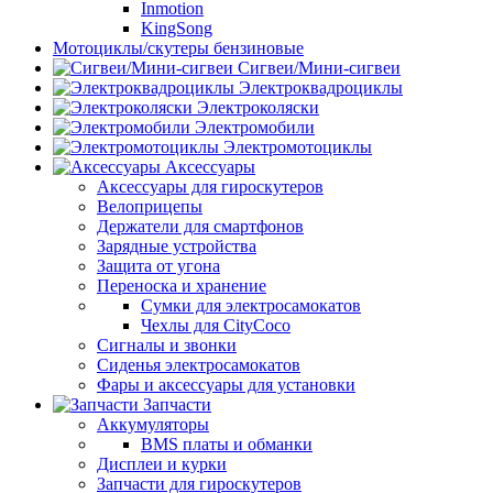
Inmotion
KingSong
Мотоциклы/скутеры бензиновые
Сигвеи/Мини-сигвеи
Электроквадроциклы
Электроколяски
Электромобили
Электромотоциклы
Аксессуары
Аксессуары для гироскутеров
Велоприцепы
Держатели для смартфонов
Зарядные устройства
Защита от угона
Переноска и хранение
Сумки для электросамокатов
Чехлы для CityCoco
Сигналы и звонки
Сиденья электросамокатов
Фары и аксессуары для установки
Запчасти
Аккумуляторы
BMS платы и обманки
Дисплеи и курки
Запчасти для гироскутеров