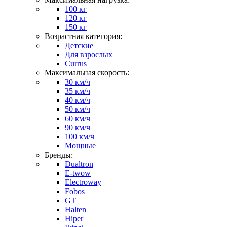
100 кг
120 кг
150 кг
Возрастная категория:
Детские
Для взрослых
Currus
Максимальная скорость:
30 км/ч
35 км/ч
40 км/ч
50 км/ч
60 км/ч
90 км/ч
100 км/ч
Мощные
Бренды:
Dualtron
E-twow
Electroway
Fobos
GT
Halten
Hiper