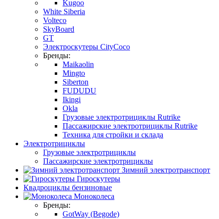
Kugoo
White Siberia
Volteco
SkyBoard
GT
Электроскутеры CityCoco
Бренды:
Maikaolin
Mingto
Siberton
FUDUDU
Ikingi
Okla
Грузовые электротрициклы Rutrike
Пассажирские электротрициклы Rutrike
Техника для стройки и склада
Электротрициклы
Грузовые электротрициклы
Пассажирские электротрициклы
Зимний электротранспорт
Гироскутеры
Квадроциклы бензиновые
Моноколеса
Бренды:
GotWay (Begode)