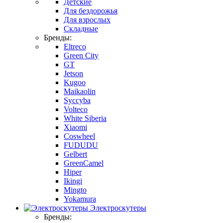
Детские
Для бездорожья
Для взрослых
Складные
Бренды:
Eltreco
Green City
GT
Jetson
Kugoo
Maikaolin
Syccyba
Volteco
White Siberia
Xiaomi
Coswheel
FUDUDU
Gelbert
GreenCamel
Hiper
Ikingi
Mingto
Yokamura
Электроскутеры
Бренды: