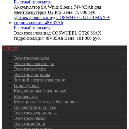
Быстрый просмотр
Аккумулятор 9A White Siberia 74V/65Ah для
электроскутеров U2 Pro
Цена:
75 000 руб.
Быстрый просмотр
Электровелосипед COSWHEEL GT20 MAX +
гидроизоляция 48V35Ah
Цена:
181 000 руб.
Каталог
Электросамокаты
Электровелосипеды
Электроскутеры
Электротрициклы
Зимний электротранспорт
Гироскутеры
Квадроциклы бензиновые
Моноколеса
Мотоциклы/скутеры бензиновые
Сигвеи/Мини-сигвеи
Электроквадроциклы
Электроколяски
Электромобили