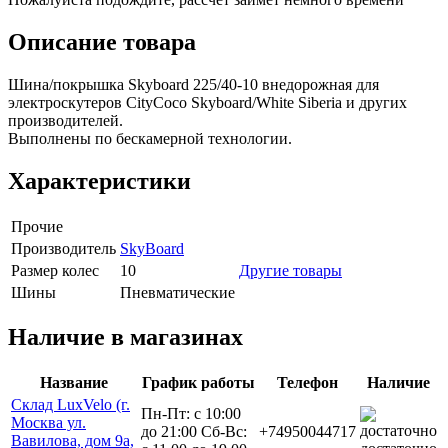
Описание товара
Шина/покрышка Skyboard 225/40-10 внедорожная для
электроскутеров CityCoco Skyboard/White Siberia и других
производителей.
Выполнены по бескамерной технологии.
Характеристики
Прочие
Производитель
SkyBoard
Размер колес
10
Другие товары
Шины
Пневматические
Наличие в магазинах
Название
График работы
Телефон
Наличие
Склад LuxVelo (г.
Пн-Пт: с 10:00
Москва ул.
до 21:00 Сб-Вс:
+74950044717
Вавилова, дом 9а,