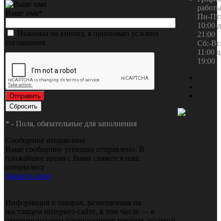
работ
Ваше имя
*
Пн-Пт:
10:00 
Нажимая на кнопку, я принимаю условия
21:00
соглашения.
Сб:-Вс:
11:00 
19:00
*
- Поля, обязательные для заполнения
Сообщение отправлено
Ваше сообщение успешно отправлено. В
ближайшее время с Вами свяжется наш
специалист
Закрыть окно
Информация о товарах, размещенная на
настоящем интернет-сайте, в том числе — в
отношении цены и/или наличия товаров, условий