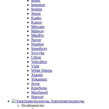
Ikingi
Inmotion
Inokim
Jetson
Kaabo
Kugoo
Mercane
Midway
MiniPro
Navee
Ninebot
Speedway
Syccyba
Ultron
Velocifero
Vsett
White Siberia
Xiaomi
Yokamura
Joyor
KingSong
MaxSpeed
Starway
Электровелосипеды
Особенности: